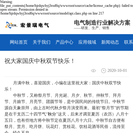
Warning:
file_put_contents(/home/hjrdqwhyj3rod6q/wwwroot/source/cache/license_cache.php): failed to
open stream: Permission denied in
/home/hjrdqwhyj3rod6q/wwwroot/source/model/api.class.php on line 217
电气制造行业解决方案
——研发、生产、销售
网站首页
关于我们
产品中心
应用领域
新闻动态
联系
祝大家国庆中秋双节快乐！
2020-10-01
月满中秋，喜迎国庆，小编在这里祝大家：国庆中秋双节快
乐！
中秋节，又称祭月节、月光诞、月夕、秋节、仲秋节、拜月
节、月娘节、月亮节、团圆节等，是中国民间的传统节日。中秋节
源自天象崇拜，由上古时代秋夕祭月演变而来。最初
“
祭月节
”
的节期
是在干支历二十四节气
“
秋分
”
这天，后来才调至夏历（农历）八月十
五日，也有些地方将中秋节定在夏历八月十六日。中秋节自古便有
祭月、赏月、吃月饼、玩花灯、赏桂花、饮桂花酒等民俗，流传至
今，经久不息。